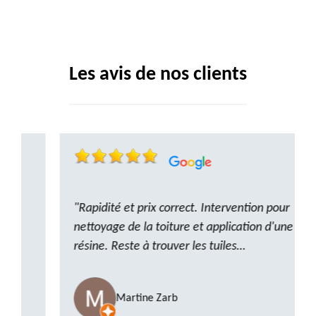
Les avis de nos clients
"Rapidité et prix correct. Intervention pour
nettoyage de la toiture et application d'une
résine. Reste à trouver les tuiles
manquantes, nous savons que nous pouvons
compter sur M. GOT. Très content de la
Martine Zarb
prestation, a recommander sans problème"