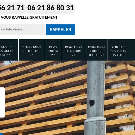
56 21 71
06 21 86 80 31
 VOUS RAPPELLE GRATUITEMENT
OYAGE ET
CHANGEMENT
DEVIS
RÉPARATION
RÉPARATION
PEINTURE
SSAGE DE
DE TOITURE
TOITURE
DE TOITURE
FUITE DE
SUR TUILES
TURE 27
27
27
27
TOITURE 27
27 EURE