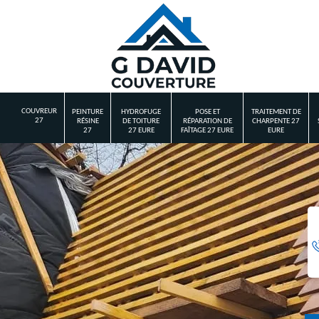
COUVREUR
PEINTURE
HYDROFUGE
POSE ET
TRAITEMENT DE
27
RÉSINE
DE TOITURE
RÉPARATION DE
CHARPENTE 27
27
27 EURE
FAÎTAGE 27 EURE
EURE