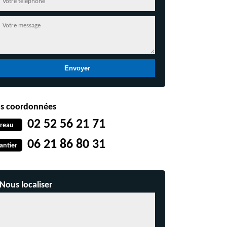
s coordonnées
02 52 56 21 71
reau
06 21 86 80 31
antier
Nous localiser