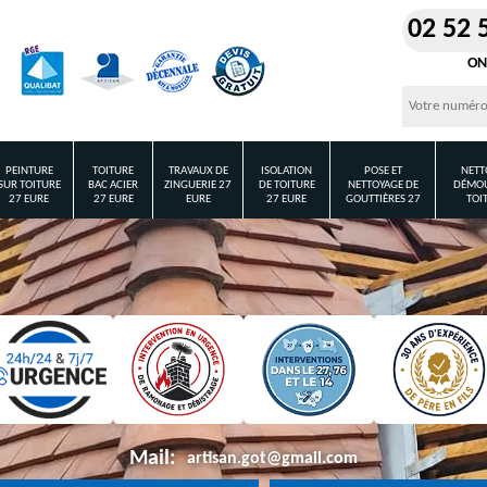
02 52 
ON
PEINTURE
TOITURE
TRAVAUX DE
ISOLATION
POSE ET
NETT
SUR TOITURE
BAC ACIER
ZINGUERIE 27
DE TOITURE
NETTOYAGE DE
DÉMOU
27 EURE
27 EURE
EURE
27 EURE
GOUTTIÈRES 27
TOI
Mail:
artisan.got@gmail.com