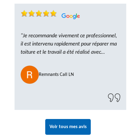
"Je recommande vivement ce professionnel,
il est intervenu rapidement pour réparer ma
toiture et le travail a été réalisé avec
beaucoup de professionnalisme. Très,
ponctuel et à l’écoute, le résultat est
Remnants Call LN
impeccable et le chantier a été laissé propre.
Un artisan de confiance que je n’hésiterai pas
à recontacter"
Voir tous mes avis