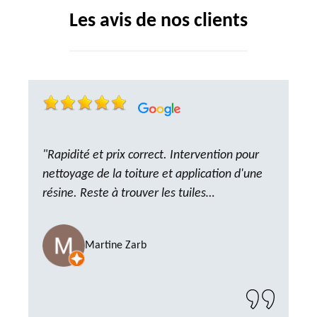
Les avis de nos clients
"Rapidité et prix correct. Intervention pour
nettoyage de la toiture et application d'une
résine. Reste à trouver les tuiles
manquantes, nous savons que nous pouvons
compter sur M. GOT. Très content de la
Martine Zarb
prestation, a recommander sans problème"