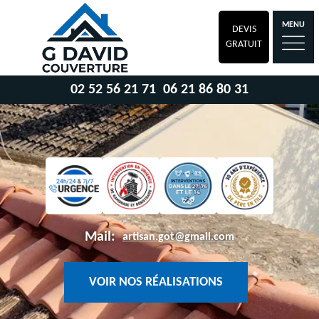
MENU
DEVIS
GRATUIT
02 52 56 21 71
06 21 86 80 31
Mail:
artisan.got@gmail.com
VOIR NOS RÉALISATIONS