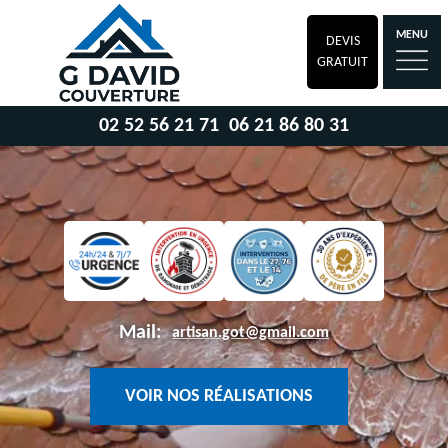
MENU
DEVIS
GRATUIT
02 52 56 21 71
06 21 86 80 31
Mail:
artisan.got@gmail.com
VOIR NOS RÉALISATIONS