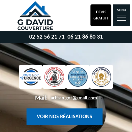
MENU
DEVIS
GRATUIT
02 52 56 21 71
06 21 86 80 31
Mail:
artisan.got@gmail.com
VOIR NOS RÉALISATIONS