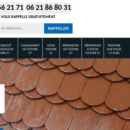
56 21 71
06 21 86 80 31
 VOUS RAPPELLE GRATUITEMENT
OYAGE ET
CHANGEMENT
DEVIS
RÉPARATION
RÉPARATION
PEINTURE
SSAGE DE
DE TOITURE
TOITURE
DE TOITURE
FUITE DE
SUR TUILES
TURE 27
27
27
27
TOITURE 27
27 EURE