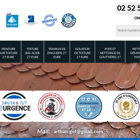
02 52 
ON
PEINTURE
TOITURE
TRAVAUX DE
ISOLATION
POSE ET
NETT
SUR TOITURE
BAC ACIER
ZINGUERIE 27
DE TOITURE
NETTOYAGE DE
DÉMOU
27 EURE
27 EURE
EURE
27 EURE
GOUTTIÈRES 27
TOI
Mail:
artisan.got@gmail.com