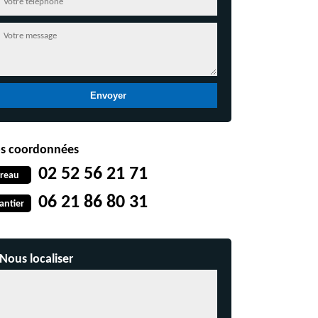
s coordonnées
02 52 56 21 71
reau
06 21 86 80 31
antier
Nous localiser