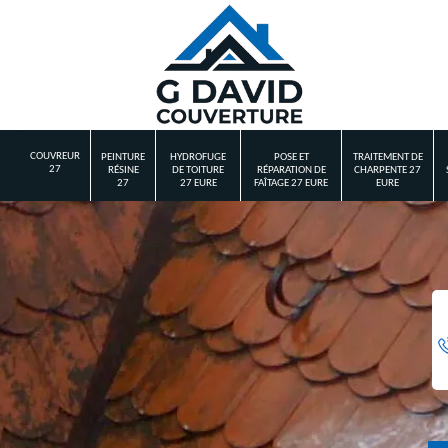
COUVREUR
PEINTURE
HYDROFUGE
POSE ET
TRAITEMENT DE
27
RÉSINE
DE TOITURE
RÉPARATION DE
CHARPENTE 27
27
27 EURE
FAÎTAGE 27 EURE
EURE