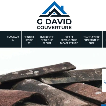
COUVREUR
PEINTURE
HYDROFUGE
POSE ET
TRAITEMENT DE
27
RÉSINE
DE TOITURE
RÉPARATION DE
CHARPENTE 27
27
27 EURE
FAÎTAGE 27 EURE
EURE