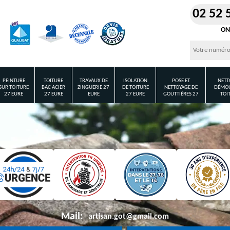
02 52 
ON
PEINTURE
TOITURE
TRAVAUX DE
ISOLATION
POSE ET
NETT
SUR TOITURE
BAC ACIER
ZINGUERIE 27
DE TOITURE
NETTOYAGE DE
DÉMOU
27 EURE
27 EURE
EURE
27 EURE
GOUTTIÈRES 27
TOI
Mail:
artisan.got@gmail.com