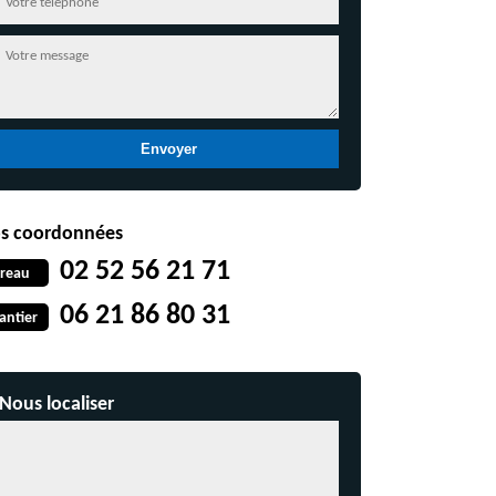
s coordonnées
02 52 56 21 71
reau
06 21 86 80 31
antier
Nous localiser