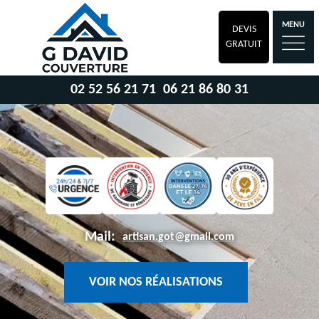
MENU
DEVIS
GRATUIT
02 52 56 21 71
06 21 86 80 31
Mail:
artisan.got@gmail.com
VOIR NOS RÉALISATIONS