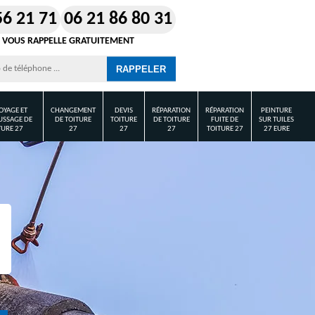
56 21 71
06 21 86 80 31
 VOUS RAPPELLE GRATUITEMENT
OYAGE ET
CHANGEMENT
DEVIS
RÉPARATION
RÉPARATION
PEINTURE
SSAGE DE
DE TOITURE
TOITURE
DE TOITURE
FUITE DE
SUR TUILES
TURE 27
27
27
27
TOITURE 27
27 EURE