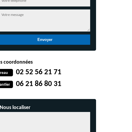
s coordonnées
02 52 56 21 71
reau
06 21 86 80 31
antier
Nous localiser