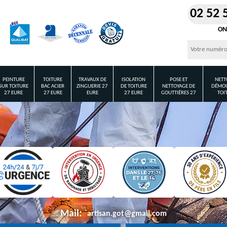
02 52 
ON
PEINTURE
TOITURE
TRAVAUX DE
ISOLATION
POSE ET
NETT
SUR TOITURE
BAC ACIER
ZINGUERIE 27
DE TOITURE
NETTOYAGE DE
DÉMOU
27 EURE
27 EURE
EURE
27 EURE
GOUTTIÈRES 27
TOI
Mail:
artisan.got@gmail.com