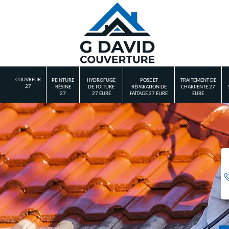
COUVREUR
PEINTURE
HYDROFUGE
POSE ET
TRAITEMENT DE
27
RÉSINE
DE TOITURE
RÉPARATION DE
CHARPENTE 27
27
27 EURE
FAÎTAGE 27 EURE
EURE