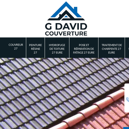
COUVREUR
PEINTURE
HYDROFUGE
POSE ET
TRAITEMENT DE
27
RÉSINE
DE TOITURE
RÉPARATION DE
CHARPENTE 27
27
27 EURE
FAÎTAGE 27 EURE
EURE