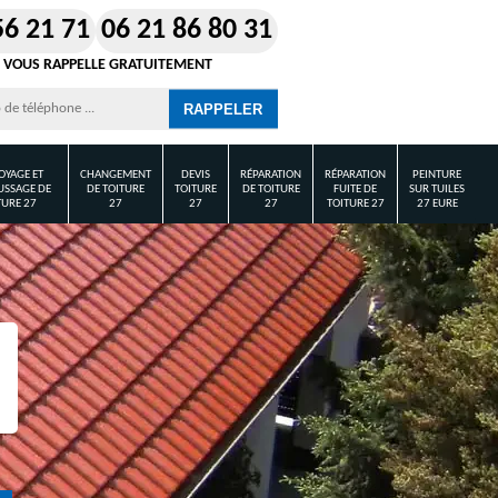
56 21 71
06 21 86 80 31
 VOUS RAPPELLE GRATUITEMENT
OYAGE ET
CHANGEMENT
DEVIS
RÉPARATION
RÉPARATION
PEINTURE
SSAGE DE
DE TOITURE
TOITURE
DE TOITURE
FUITE DE
SUR TUILES
TURE 27
27
27
27
TOITURE 27
27 EURE