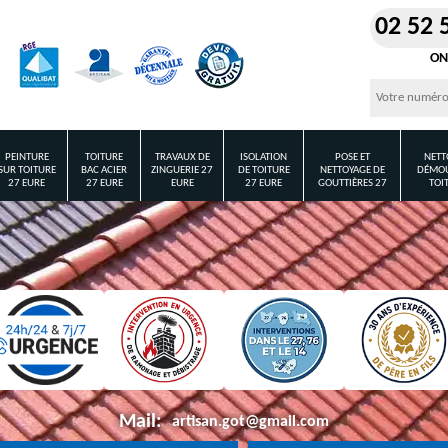
02 52 
ON
PEINTURE
TOITURE
TRAVAUX DE
ISOLATION
POSE ET
NETT
SUR TOITURE
BAC ACIER
ZINGUERIE 27
DE TOITURE
NETTOYAGE DE
DÉMOU
27 EURE
27 EURE
EURE
27 EURE
GOUTTIÈRES 27
TOI
Mail:
artisan.got@gmail.com