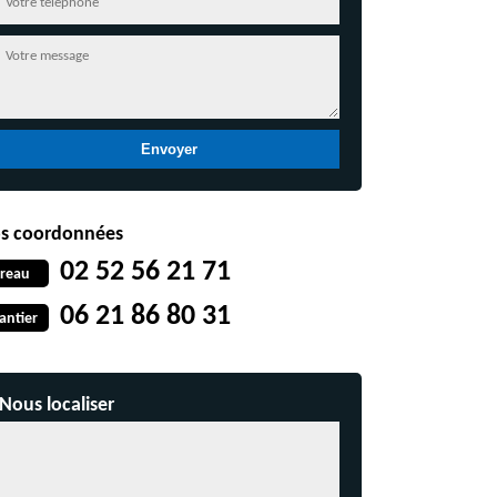
s coordonnées
02 52 56 21 71
reau
06 21 86 80 31
antier
Nous localiser