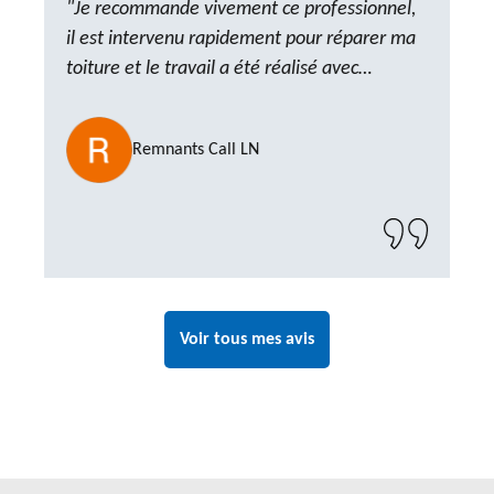
"Je recommande vivement ce professionnel,
il est intervenu rapidement pour réparer ma
toiture et le travail a été réalisé avec
beaucoup de professionnalisme. Très,
ponctuel et à l’écoute, le résultat est
Remnants Call LN
impeccable et le chantier a été laissé propre.
Un artisan de confiance que je n’hésiterai pas
à recontacter"
Voir tous mes avis