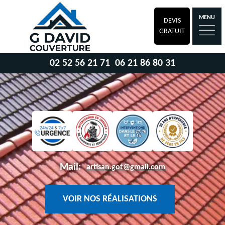
MENU
DEVIS
GRATUIT
02 52 56 21 71
06 21 86 80 31
Mail:
artisan.got@gmail.com
VOIR NOS RÉALISATIONS