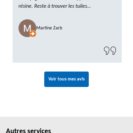
résine. Reste à trouver les tuiles
manquantes, nous savons que nous pouvons
compter sur M. GOT. Très content de la
Martine Zarb
prestation, a recommander sans problème"
Voir tous mes avis
Autres services