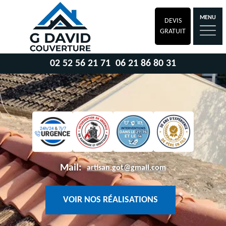
MENU
DEVIS
GRATUIT
02 52 56 21 71
06 21 86 80 31
Mail:
artisan.got@gmail.com
VOIR NOS RÉALISATIONS