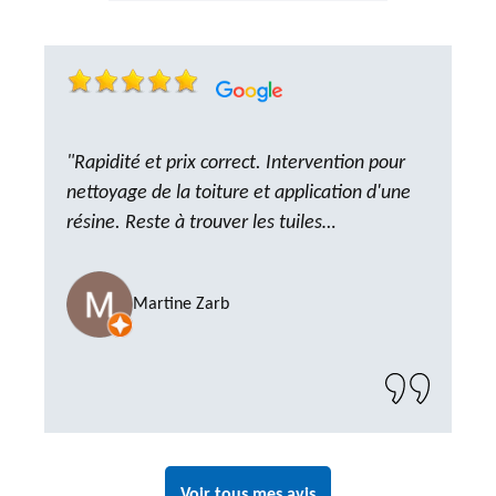
"Rapidité et prix correct. Intervention pour
nettoyage de la toiture et application d'une
résine. Reste à trouver les tuiles
manquantes, nous savons que nous pouvons
compter sur M. GOT. Très content de la
Martine Zarb
prestation, a recommander sans problème"
Voir tous mes avis