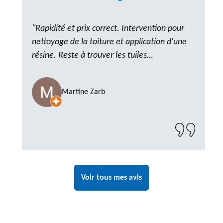
"Rapidité et prix correct. Intervention pour
nettoyage de la toiture et application d'une
résine. Reste à trouver les tuiles
manquantes, nous savons que nous pouvons
compter sur M. GOT. Très content de la
Martine Zarb
prestation, a recommander sans problème"
Voir tous mes avis