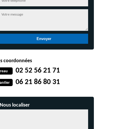
s coordonnées
02 52 56 21 71
reau
06 21 86 80 31
antier
Nous localiser