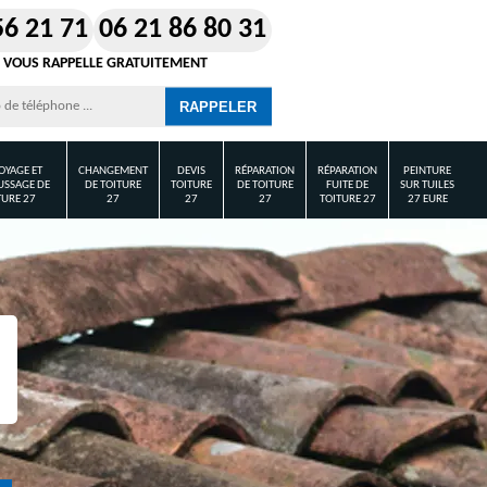
56 21 71
06 21 86 80 31
 VOUS RAPPELLE GRATUITEMENT
OYAGE ET
CHANGEMENT
DEVIS
RÉPARATION
RÉPARATION
PEINTURE
SSAGE DE
DE TOITURE
TOITURE
DE TOITURE
FUITE DE
SUR TUILES
TURE 27
27
27
27
TOITURE 27
27 EURE