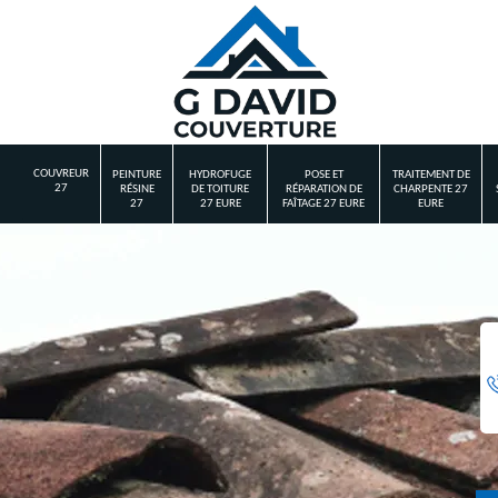
COUVREUR
PEINTURE
HYDROFUGE
POSE ET
TRAITEMENT DE
27
RÉSINE
DE TOITURE
RÉPARATION DE
CHARPENTE 27
27
27 EURE
FAÎTAGE 27 EURE
EURE