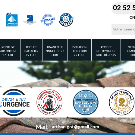
02 52 
ON
PEINTURE
TOITURE
TRAVAUX DE
ISOLATION
POSE ET
NETT
SUR TOITURE
BAC ACIER
ZINGUERIE 27
DE TOITURE
NETTOYAGE DE
DÉMOU
27 EURE
27 EURE
EURE
27 EURE
GOUTTIÈRES 27
TOI
Mail:
artisan.got@gmail.com