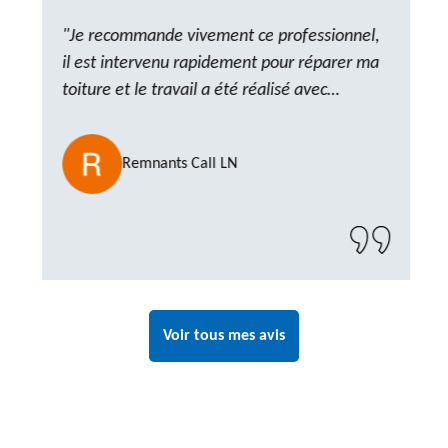
"Je recommande vivement ce professionnel,
il est intervenu rapidement pour réparer ma
toiture et le travail a été réalisé avec
beaucoup de professionnalisme. Très,
ponctuel et à l’écoute, le résultat est
Remnants Call LN
impeccable et le chantier a été laissé propre.
Un artisan de confiance que je n’hésiterai pas
à recontacter"
Voir tous mes avis