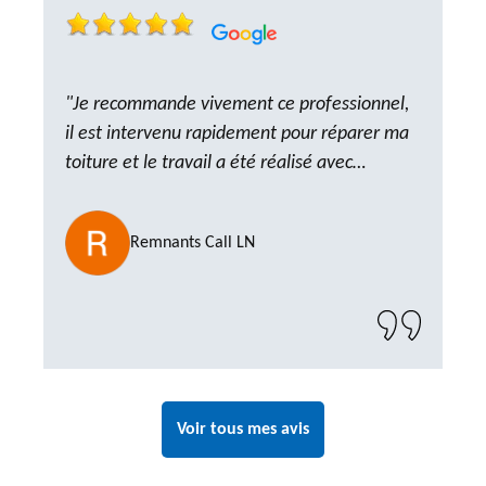
"Je recommande vivement ce professionnel,
il est intervenu rapidement pour réparer ma
toiture et le travail a été réalisé avec
beaucoup de professionnalisme. Très,
ponctuel et à l’écoute, le résultat est
Remnants Call LN
impeccable et le chantier a été laissé propre.
Un artisan de confiance que je n’hésiterai pas
à recontacter"
Voir tous mes avis