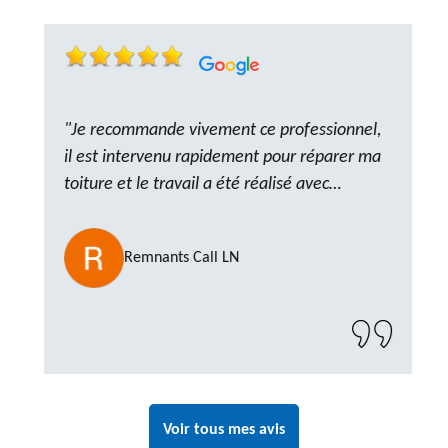
"Je recommande vivement ce professionnel,
il est intervenu rapidement pour réparer ma
toiture et le travail a été réalisé avec
beaucoup de professionnalisme. Très,
ponctuel et à l’écoute, le résultat est
Remnants Call LN
impeccable et le chantier a été laissé propre.
Un artisan de confiance que je n’hésiterai pas
à recontacter"
Voir tous mes avis