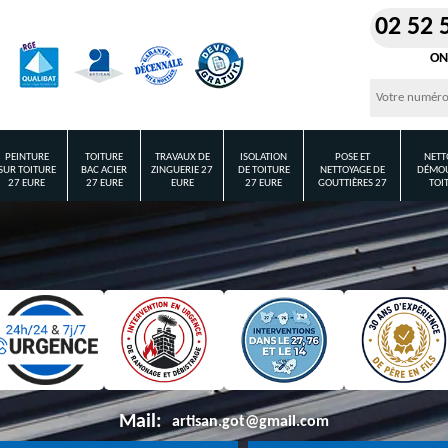
02 52 
ON
PEINTURE
TOITURE
TRAVAUX DE
ISOLATION
POSE ET
NETT
SUR TOITURE
BAC ACIER
ZINGUERIE 27
DE TOITURE
NETTOYAGE DE
DÉMOU
27 EURE
27 EURE
EURE
27 EURE
GOUTTIÈRES 27
TOI
Mail:
artisan.got@gmail.com