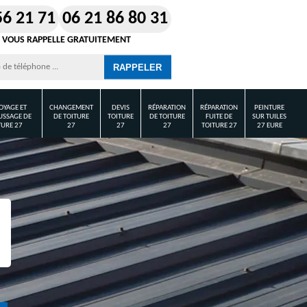
56 21 71
06 21 86 80 31
 VOUS RAPPELLE GRATUITEMENT
OYAGE ET
CHANGEMENT
DEVIS
RÉPARATION
RÉPARATION
PEINTURE
SSAGE DE
DE TOITURE
TOITURE
DE TOITURE
FUITE DE
SUR TUILES
TURE 27
27
27
27
TOITURE 27
27 EURE