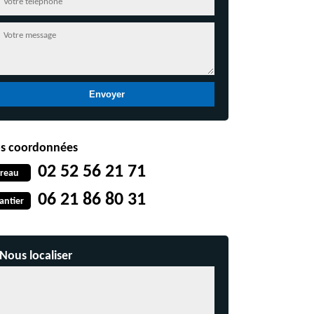
s coordonnées
02 52 56 21 71
reau
06 21 86 80 31
antier
Nous localiser