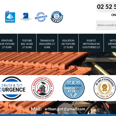
02 52 
ON
PEINTURE
TOITURE
TRAVAUX DE
ISOLATION
POSE ET
NETT
SUR TOITURE
BAC ACIER
ZINGUERIE 27
DE TOITURE
NETTOYAGE DE
DÉMOU
27 EURE
27 EURE
EURE
27 EURE
GOUTTIÈRES 27
TOI
Mail:
artisan.got@gmail.com