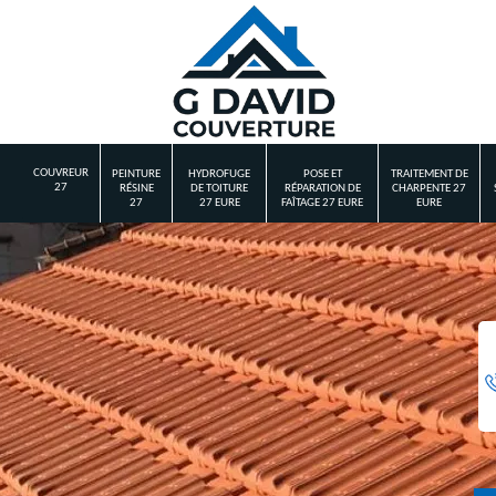
COUVREUR
PEINTURE
HYDROFUGE
POSE ET
TRAITEMENT DE
27
RÉSINE
DE TOITURE
RÉPARATION DE
CHARPENTE 27
27
27 EURE
FAÎTAGE 27 EURE
EURE