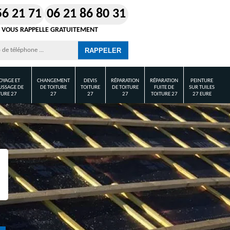
56 21 71
06 21 86 80 31
 VOUS RAPPELLE GRATUITEMENT
OYAGE ET
CHANGEMENT
DEVIS
RÉPARATION
RÉPARATION
PEINTURE
SSAGE DE
DE TOITURE
TOITURE
DE TOITURE
FUITE DE
SUR TUILES
TURE 27
27
27
27
TOITURE 27
27 EURE