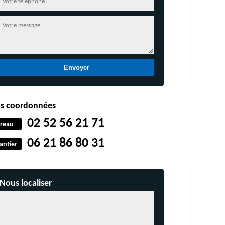
s coordonnées
02 52 56 21 71
reau
06 21 86 80 31
antier
Nous localiser