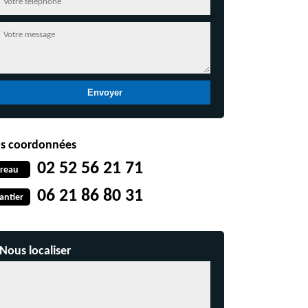
s coordonnées
02 52 56 21 71
reau
06 21 86 80 31
antier
Nous localiser