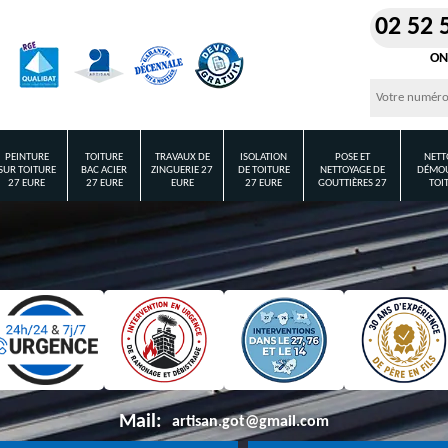
02 52 
ON
PEINTURE
TOITURE
TRAVAUX DE
ISOLATION
POSE ET
NETT
SUR TOITURE
BAC ACIER
ZINGUERIE 27
DE TOITURE
NETTOYAGE DE
DÉMOU
27 EURE
27 EURE
EURE
27 EURE
GOUTTIÈRES 27
TOI
Mail:
artisan.got@gmail.com