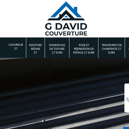
COUVREUR
PEINTURE
HYDROFUGE
POSE ET
TRAITEMENT DE
27
RÉSINE
DE TOITURE
RÉPARATION DE
CHARPENTE 27
27
27 EURE
FAÎTAGE 27 EURE
EURE