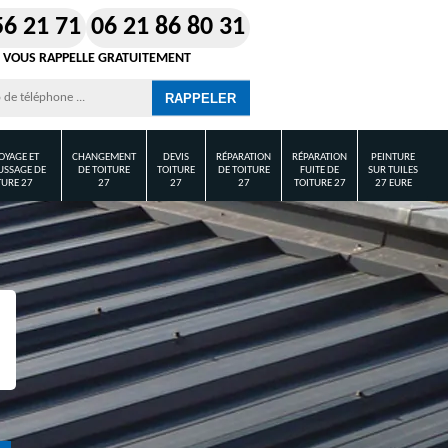
56 21 71
06 21 86 80 31
 VOUS RAPPELLE GRATUITEMENT
OYAGE ET
CHANGEMENT
DEVIS
RÉPARATION
RÉPARATION
PEINTURE
SSAGE DE
DE TOITURE
TOITURE
DE TOITURE
FUITE DE
SUR TUILES
TURE 27
27
27
27
TOITURE 27
27 EURE