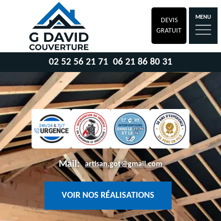
MENU
DEVIS
GRATUIT
02 52 56 21 71
06 21 86 80 31
Mail:
artisan.got@gmail.com
VOIR NOS RÉALISATIONS