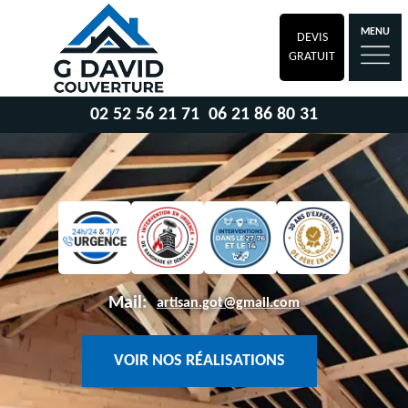
MENU
DEVIS
GRATUIT
02 52 56 21 71
06 21 86 80 31
Mail:
artisan.got@gmail.com
VOIR NOS RÉALISATIONS