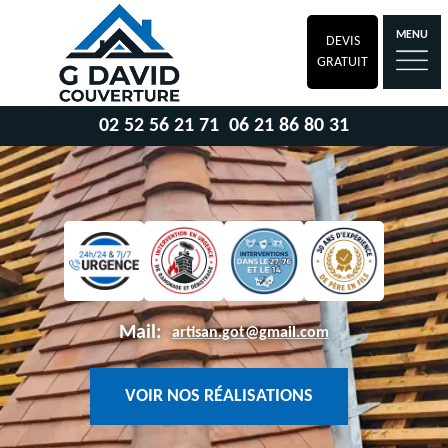
MENU
DEVIS
GRATUIT
02 52 56 21 71
06 21 86 80 31
Mail:
artisan.got@gmail.com
VOIR NOS RÉALISATIONS