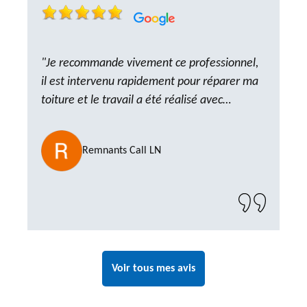
"Je recommande vivement ce professionnel,
il est intervenu rapidement pour réparer ma
toiture et le travail a été réalisé avec
beaucoup de professionnalisme. Très,
ponctuel et à l’écoute, le résultat est
Remnants Call LN
impeccable et le chantier a été laissé propre.
Un artisan de confiance que je n’hésiterai pas
à recontacter"
Voir tous mes avis