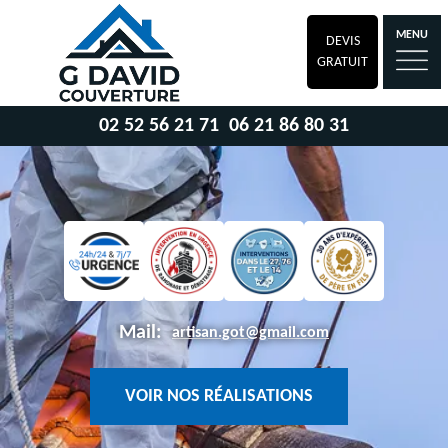
MENU
DEVIS
GRATUIT
02 52 56 21 71
06 21 86 80 31
Mail:
artisan.got@gmail.com
VOIR NOS RÉALISATIONS