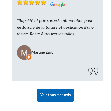
"Rapidité et prix correct. Intervention pour
nettoyage de la toiture et application d'une
résine. Reste à trouver les tuiles
manquantes, nous savons que nous pouvons
compter sur M. GOT. Très content de la
Martine Zarb
prestation, a recommander sans problème"
Voir tous mes avis