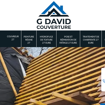
COUVREUR
PEINTURE
HYDROFUGE
POSE ET
TRAITEMENT DE
27
RÉSINE
DE TOITURE
RÉPARATION DE
CHARPENTE 27
27
27 EURE
FAÎTAGE 27 EURE
EURE