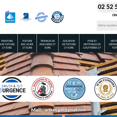
02 52 
ON
PEINTURE
TOITURE
TRAVAUX DE
ISOLATION
POSE ET
NETT
SUR TOITURE
BAC ACIER
ZINGUERIE 27
DE TOITURE
NETTOYAGE DE
DÉMOU
27 EURE
27 EURE
EURE
27 EURE
GOUTTIÈRES 27
TOI
Mail:
artisan.got@gmail.com