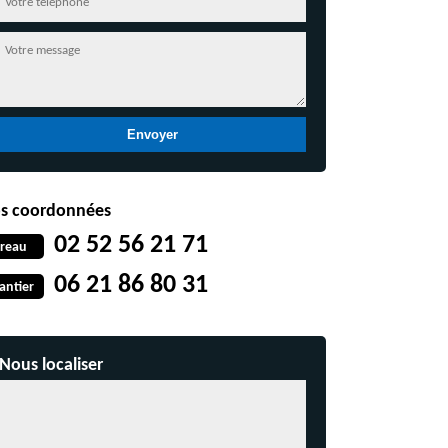
s coordonnées
02 52 56 21 71
reau
06 21 86 80 31
antier
Nous localiser