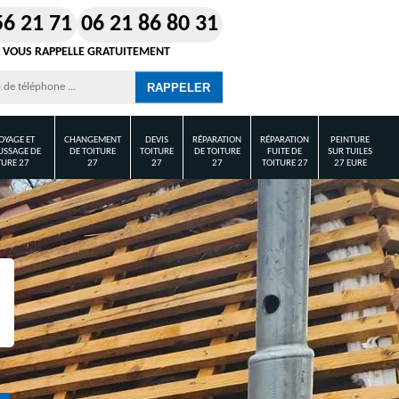
56 21 71
06 21 86 80 31
 VOUS RAPPELLE GRATUITEMENT
OYAGE ET
CHANGEMENT
DEVIS
RÉPARATION
RÉPARATION
PEINTURE
SSAGE DE
DE TOITURE
TOITURE
DE TOITURE
FUITE DE
SUR TUILES
TURE 27
27
27
27
TOITURE 27
27 EURE