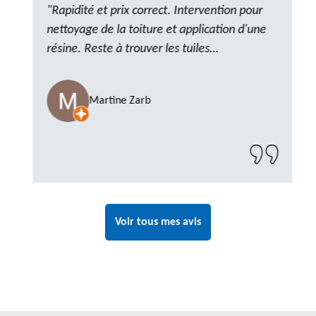
"Rapidité et prix correct. Intervention pour
nettoyage de la toiture et application d'une
résine. Reste à trouver les tuiles
manquantes, nous savons que nous pouvons
compter sur M. GOT. Très content de la
Martine Zarb
prestation, a recommander sans problème"
Voir tous mes avis