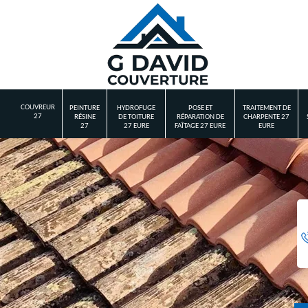
COUVREUR
PEINTURE
HYDROFUGE
POSE ET
TRAITEMENT DE
27
RÉSINE
DE TOITURE
RÉPARATION DE
CHARPENTE 27
27
27 EURE
FAÎTAGE 27 EURE
EURE