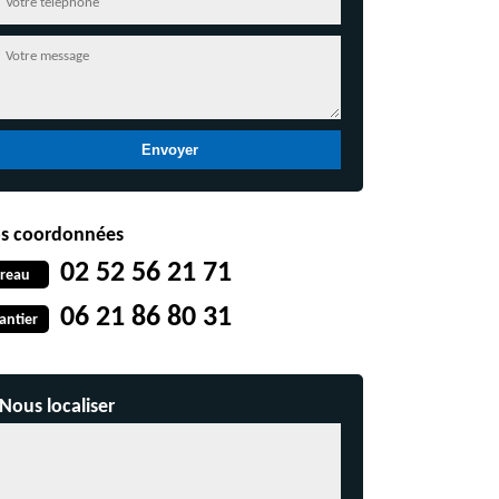
s coordonnées
02 52 56 21 71
reau
06 21 86 80 31
antier
Nous localiser