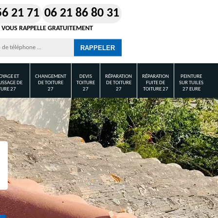
56 21 71
06 21 86 80 31
 VOUS RAPPELLE GRATUITEMENT
OYAGE ET
CHANGEMENT
DEVIS
RÉPARATION
RÉPARATION
PEINTURE
SSAGE DE
DE TOITURE
TOITURE
DE TOITURE
FUITE DE
SUR TUILES
TURE 27
27
27
27
TOITURE 27
27 EURE