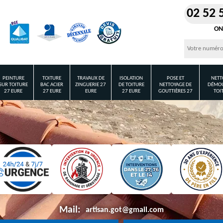
02 52 
ON
PEINTURE
TOITURE
TRAVAUX DE
ISOLATION
POSE ET
NETT
SUR TOITURE
BAC ACIER
ZINGUERIE 27
DE TOITURE
NETTOYAGE DE
DÉMOU
27 EURE
27 EURE
EURE
27 EURE
GOUTTIÈRES 27
TOI
Mail:
artisan.got@gmail.com