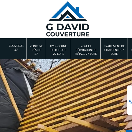
COUVREUR
PEINTURE
HYDROFUGE
POSE ET
TRAITEMENT DE
27
RÉSINE
DE TOITURE
RÉPARATION DE
CHARPENTE 27
27
27 EURE
FAÎTAGE 27 EURE
EURE