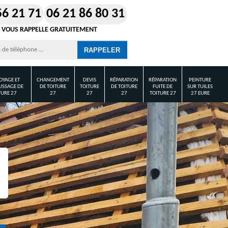
56 21 71
06 21 86 80 31
 VOUS RAPPELLE GRATUITEMENT
OYAGE ET
CHANGEMENT
DEVIS
RÉPARATION
RÉPARATION
PEINTURE
SSAGE DE
DE TOITURE
TOITURE
DE TOITURE
FUITE DE
SUR TUILES
TURE 27
27
27
27
TOITURE 27
27 EURE