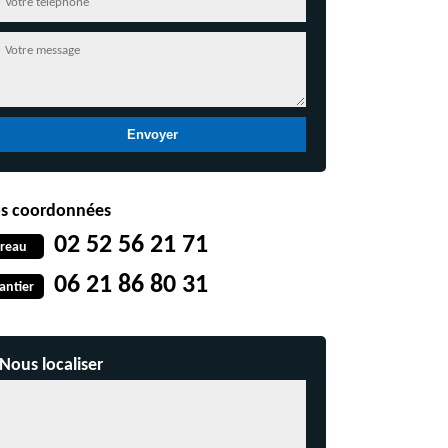
s coordonnées
02 52 56 21 71
reau
06 21 86 80 31
antier
Nous localiser