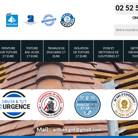
02 52 
ON
PEINTURE
TOITURE
TRAVAUX DE
ISOLATION
POSE ET
NETT
SUR TOITURE
BAC ACIER
ZINGUERIE 27
DE TOITURE
NETTOYAGE DE
DÉMOU
27 EURE
27 EURE
EURE
27 EURE
GOUTTIÈRES 27
TOI
Mail:
artisan.got@gmail.com