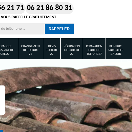
56 21 71
06 21 86 80 31
 VOUS RAPPELLE GRATUITEMENT
OYAGE ET
CHANGEMENT
DEVIS
RÉPARATION
RÉPARATION
PEINTURE
SSAGE DE
DE TOITURE
TOITURE
DE TOITURE
FUITE DE
SUR TUILES
TURE 27
27
27
27
TOITURE 27
27 EURE