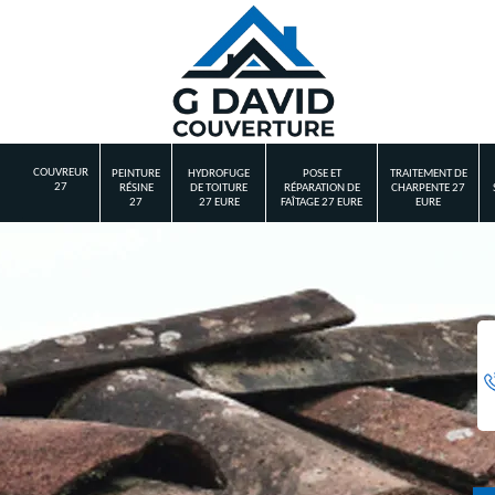
COUVREUR
PEINTURE
HYDROFUGE
POSE ET
TRAITEMENT DE
27
RÉSINE
DE TOITURE
RÉPARATION DE
CHARPENTE 27
27
27 EURE
FAÎTAGE 27 EURE
EURE