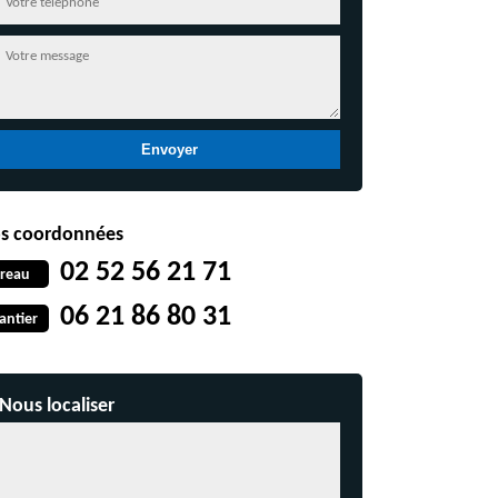
s coordonnées
02 52 56 21 71
reau
06 21 86 80 31
antier
Nous localiser