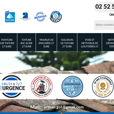
02 52 
ON
PEINTURE
TOITURE
TRAVAUX DE
ISOLATION
POSE ET
NETT
SUR TOITURE
BAC ACIER
ZINGUERIE 27
DE TOITURE
NETTOYAGE DE
DÉMOU
27 EURE
27 EURE
EURE
27 EURE
GOUTTIÈRES 27
TOI
Mail:
artisan.got@gmail.com