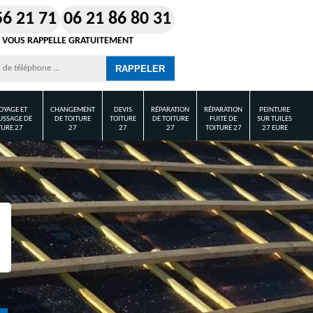
56 21 71
06 21 86 80 31
 VOUS RAPPELLE GRATUITEMENT
OYAGE ET
CHANGEMENT
DEVIS
RÉPARATION
RÉPARATION
PEINTURE
SSAGE DE
DE TOITURE
TOITURE
DE TOITURE
FUITE DE
SUR TUILES
TURE 27
27
27
27
TOITURE 27
27 EURE