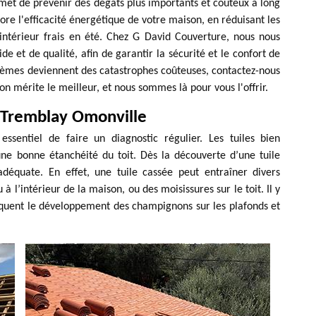
rmet de prévenir des dégâts plus importants et coûteux à long
re l'efficacité énergétique de votre maison, en réduisant les
intérieur frais en été. Chez G David Couverture, nous nous
e et de qualité, afin de garantir la sécurité et le confort de
blèmes deviennent des catastrophes coûteuses, contactez-nous
n mérite le meilleur, et nous sommes là pour vous l'offrir.
e Tremblay Omonville
essentiel de faire un diagnostic régulier. Les tuiles bien
ne bonne étanchéité du toit. Dès la découverte d’une tuile
adéquate. En effet, une tuile cassée peut entraîner divers
à l’intérieur de la maison, ou des moisissures sur le toit. Il y
quent le développement des champignons sur les plafonds et