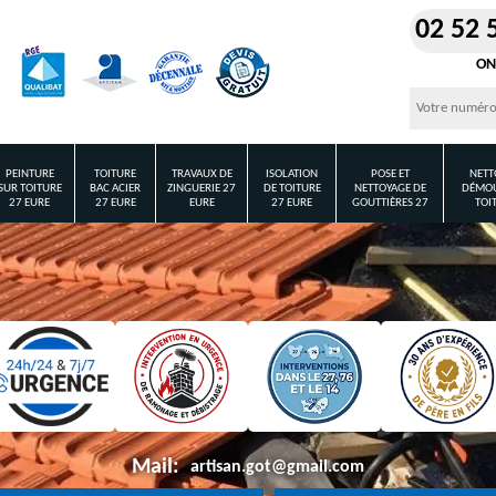
02 52 
ON
PEINTURE
TOITURE
TRAVAUX DE
ISOLATION
POSE ET
NETT
SUR TOITURE
BAC ACIER
ZINGUERIE 27
DE TOITURE
NETTOYAGE DE
DÉMOU
27 EURE
27 EURE
EURE
27 EURE
GOUTTIÈRES 27
TOI
Mail:
artisan.got@gmail.com