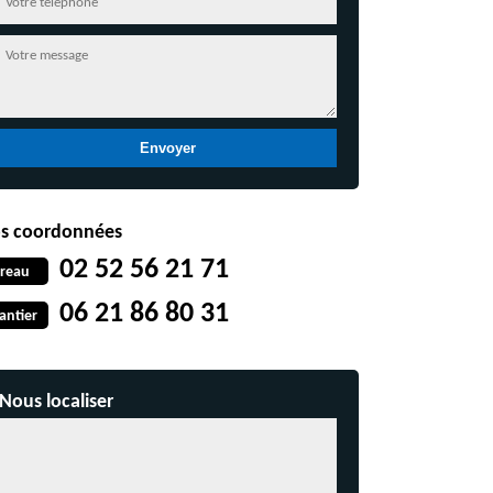
s coordonnées
02 52 56 21 71
reau
06 21 86 80 31
antier
Nous localiser