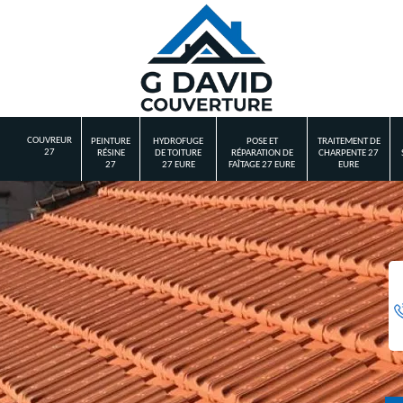
COUVREUR
PEINTURE
HYDROFUGE
POSE ET
TRAITEMENT DE
27
RÉSINE
DE TOITURE
RÉPARATION DE
CHARPENTE 27
27
27 EURE
FAÎTAGE 27 EURE
EURE