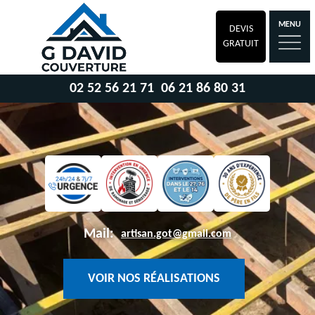
MENU
DEVIS
GRATUIT
02 52 56 21 71
06 21 86 80 31
Mail:
artisan.got@gmail.com
VOIR NOS RÉALISATIONS