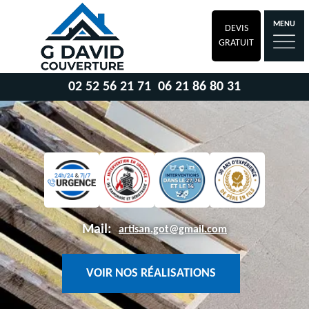
MENU
DEVIS
GRATUIT
02 52 56 21 71
06 21 86 80 31
Mail:
artisan.got@gmail.com
VOIR NOS RÉALISATIONS