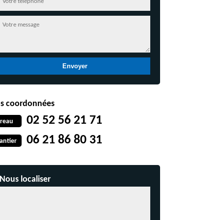
s coordonnées
02 52 56 21 71
reau
06 21 86 80 31
antier
Nous localiser