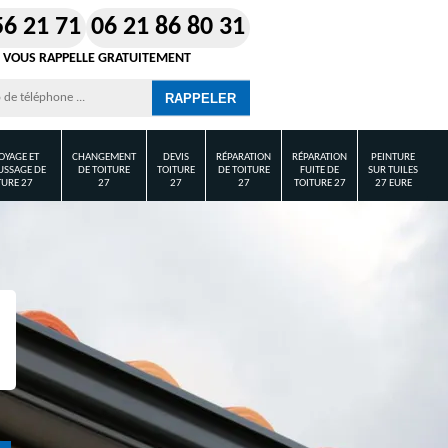
56 21 71
06 21 86 80 31
 VOUS RAPPELLE GRATUITEMENT
OYAGE ET
CHANGEMENT
DEVIS
RÉPARATION
RÉPARATION
PEINTURE
SSAGE DE
DE TOITURE
TOITURE
DE TOITURE
FUITE DE
SUR TUILES
TURE 27
27
27
27
TOITURE 27
27 EURE