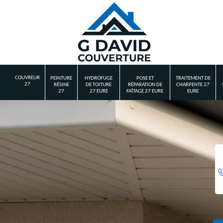
COUVREUR
PEINTURE
HYDROFUGE
POSE ET
TRAITEMENT DE
27
RÉSINE
DE TOITURE
RÉPARATION DE
CHARPENTE 27
27
27 EURE
FAÎTAGE 27 EURE
EURE