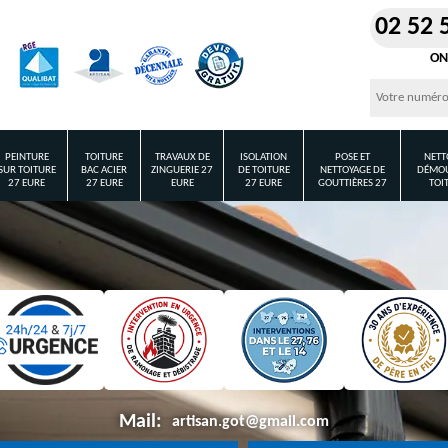
02 52 
ON
PEINTURE
TOITURE
TRAVAUX DE
ISOLATION
POSE ET
NETT
SUR TOITURE
BAC ACIER
ZINGUERIE 27
DE TOITURE
NETTOYAGE DE
DÉMOU
27 EURE
27 EURE
EURE
27 EURE
GOUTTIÈRES 27
TOI
Mail:
artisan.got@gmail.com