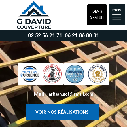
MENU
DEVIS
GRATUIT
02 52 56 21 71
06 21 86 80 31
Mail:
artisan.got@gmail.com
VOIR NOS RÉALISATIONS