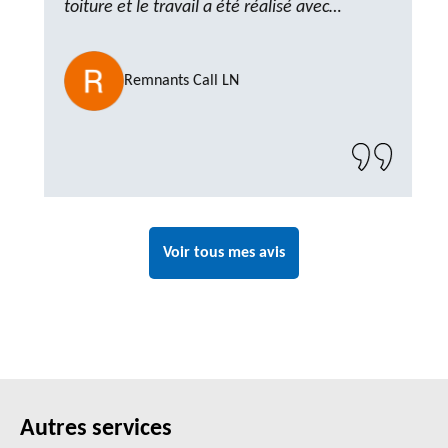
toiture et le travail a été réalisé avec
beaucoup de professionnalisme. Très,
ponctuel et à l’écoute, le résultat est
Remnants Call LN
impeccable et le chantier a été laissé propre.
Un artisan de confiance que je n’hésiterai pas
à recontacter"
Voir tous mes avis
Autres services