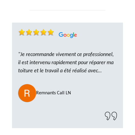
"Je recommande vivement ce professionnel,
il est intervenu rapidement pour réparer ma
toiture et le travail a été réalisé avec
beaucoup de professionnalisme. Très,
ponctuel et à l’écoute, le résultat est
Remnants Call LN
impeccable et le chantier a été laissé propre.
Un artisan de confiance que je n’hésiterai pas
à recontacter"