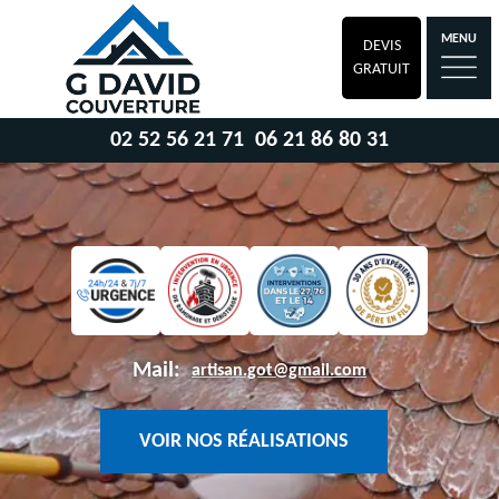
MENU
DEVIS
GRATUIT
02 52 56 21 71
06 21 86 80 31
Mail:
artisan.got@gmail.com
VOIR NOS RÉALISATIONS