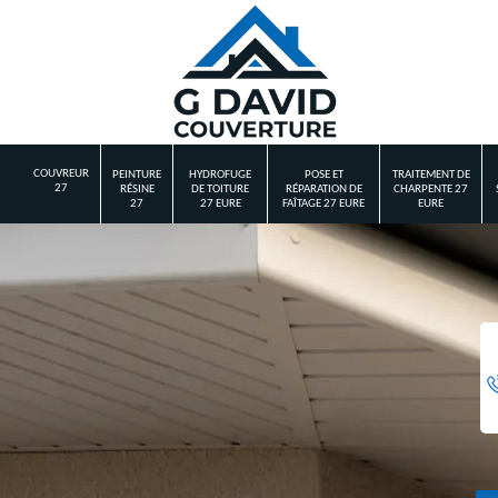
COUVREUR
PEINTURE
HYDROFUGE
POSE ET
TRAITEMENT DE
27
RÉSINE
DE TOITURE
RÉPARATION DE
CHARPENTE 27
27
27 EURE
FAÎTAGE 27 EURE
EURE