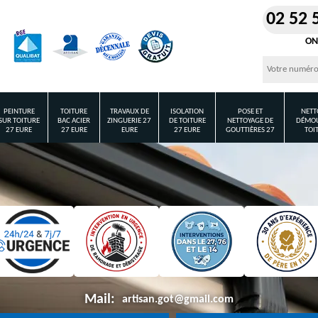
02 52 
ON
PEINTURE
TOITURE
TRAVAUX DE
ISOLATION
POSE ET
NETT
SUR TOITURE
BAC ACIER
ZINGUERIE 27
DE TOITURE
NETTOYAGE DE
DÉMOU
27 EURE
27 EURE
EURE
27 EURE
GOUTTIÈRES 27
TOI
Mail:
artisan.got@gmail.com