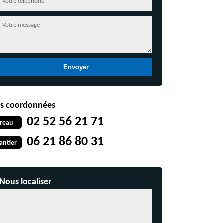
s coordonnées
02 52 56 21 71
reau
06 21 86 80 31
antier
Nous localiser