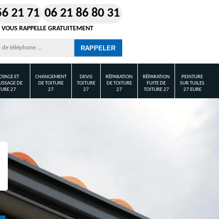
56 21 71
06 21 86 80 31
 VOUS RAPPELLE GRATUITEMENT
OYAGE ET
CHANGEMENT
DEVIS
RÉPARATION
RÉPARATION
PEINTURE
SSAGE DE
DE TOITURE
TOITURE
DE TOITURE
FUITE DE
SUR TUILES
TURE 27
27
27
27
TOITURE 27
27 EURE