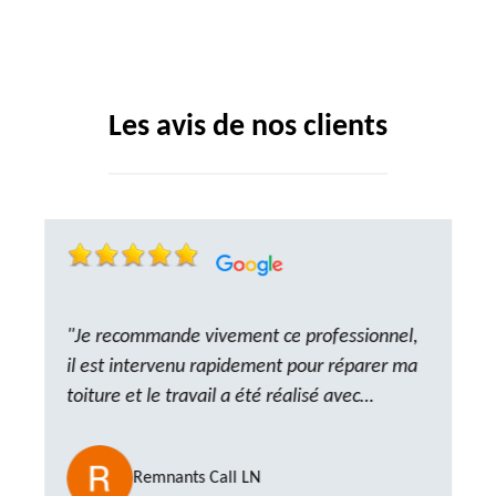
Les avis de nos clients
"Je recommande vivement ce professionnel,
il est intervenu rapidement pour réparer ma
toiture et le travail a été réalisé avec
beaucoup de professionnalisme. Très,
ponctuel et à l’écoute, le résultat est
Remnants Call LN
impeccable et le chantier a été laissé propre.