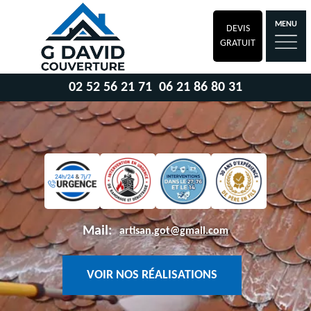
MENU
DEVIS
GRATUIT
02 52 56 21 71
06 21 86 80 31
Mail:
artisan.got@gmail.com
VOIR NOS RÉALISATIONS