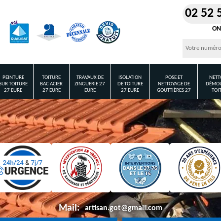
02 52 
ON
PEINTURE
TOITURE
TRAVAUX DE
ISOLATION
POSE ET
NETT
SUR TOITURE
BAC ACIER
ZINGUERIE 27
DE TOITURE
NETTOYAGE DE
DÉMOU
27 EURE
27 EURE
EURE
27 EURE
GOUTTIÈRES 27
TOI
Mail:
artisan.got@gmail.com