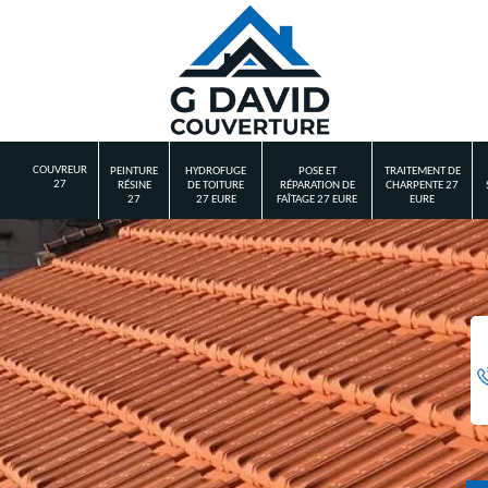
COUVREUR
PEINTURE
HYDROFUGE
POSE ET
TRAITEMENT DE
27
RÉSINE
DE TOITURE
RÉPARATION DE
CHARPENTE 27
27
27 EURE
FAÎTAGE 27 EURE
EURE