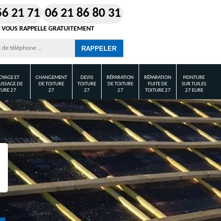
56 21 71
06 21 86 80 31
 VOUS RAPPELLE GRATUITEMENT
OYAGE ET
CHANGEMENT
DEVIS
RÉPARATION
RÉPARATION
PEINTURE
SSAGE DE
DE TOITURE
TOITURE
DE TOITURE
FUITE DE
SUR TUILES
TURE 27
27
27
27
TOITURE 27
27 EURE