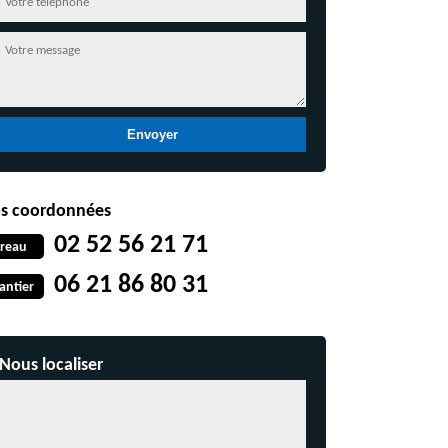
s coordonnées
02 52 56 21 71
reau
06 21 86 80 31
antier
Nous localiser