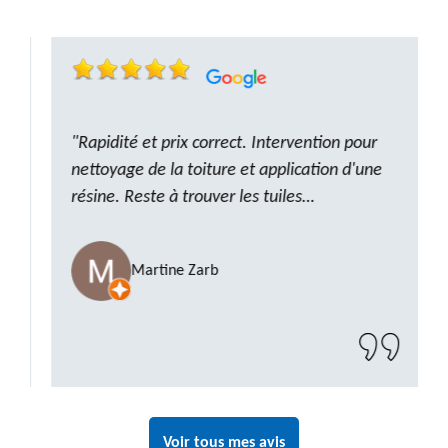
"Rapidité et prix correct. Intervention pour
nettoyage de la toiture et application d'une
résine. Reste à trouver les tuiles
manquantes, nous savons que nous pouvons
compter sur M. GOT. Très content de la
Martine Zarb
prestation, a recommander sans problème"
Voir tous mes avis