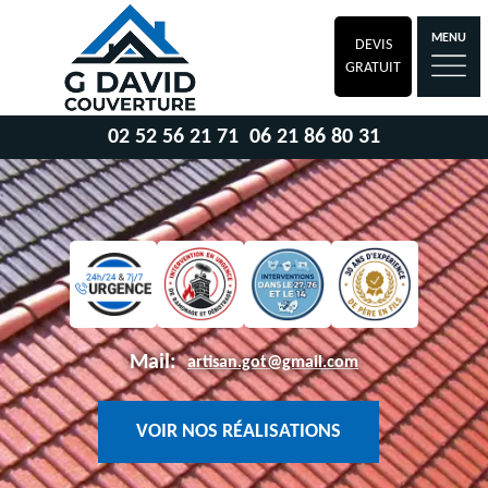
MENU
DEVIS
GRATUIT
02 52 56 21 71
06 21 86 80 31
Mail:
artisan.got@gmail.com
VOIR NOS RÉALISATIONS