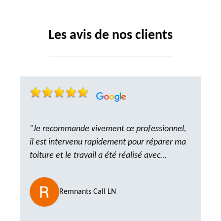
Les avis de nos clients
"Je recommande vivement ce professionnel,
il est intervenu rapidement pour réparer ma
toiture et le travail a été réalisé avec
beaucoup de professionnalisme. Très,
ponctuel et à l’écoute, le résultat est
Remnants Call LN
impeccable et le chantier a été laissé propre.
Un artisan de confiance que je n’hésiterai pas