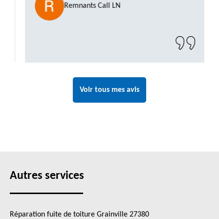
Remnants Call LN
impeccable et le chantier a été laissé propre.
Un artisan de confiance que je n’hésiterai pas
à recontacter"
Voir tous mes avis
Autres services
Réparation fuite de toiture Grainville 27380