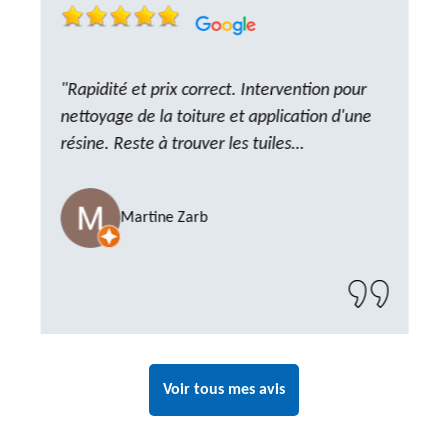
"Rapidité et prix correct. Intervention pour
nettoyage de la toiture et application d'une
résine. Reste à trouver les tuiles
manquantes, nous savons que nous pouvons
compter sur M. GOT. Très content de la
Martine Zarb
prestation, a recommander sans problème"
Voir tous mes avis