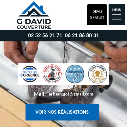
MENU
DEVIS
GRATUIT
02 52 56 21 71
06 21 86 80 31
Mail:
artisan.got@gmail.com
VOIR NOS RÉALISATIONS