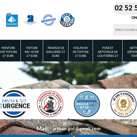
02 52 
ON
PEINTURE
TOITURE
TRAVAUX DE
ISOLATION
POSE ET
NETT
SUR TOITURE
BAC ACIER
ZINGUERIE 27
DE TOITURE
NETTOYAGE DE
DÉMOU
27 EURE
27 EURE
EURE
27 EURE
GOUTTIÈRES 27
TOI
Mail:
artisan.got@gmail.com