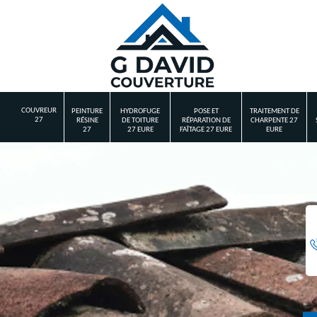
COUVREUR
PEINTURE
HYDROFUGE
POSE ET
TRAITEMENT DE
27
RÉSINE
DE TOITURE
RÉPARATION DE
CHARPENTE 27
27
27 EURE
FAÎTAGE 27 EURE
EURE