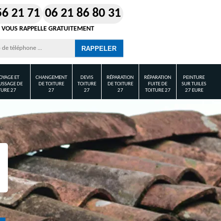
56 21 71
06 21 86 80 31
 VOUS RAPPELLE GRATUITEMENT
OYAGE ET
CHANGEMENT
DEVIS
RÉPARATION
RÉPARATION
PEINTURE
SSAGE DE
DE TOITURE
TOITURE
DE TOITURE
FUITE DE
SUR TUILES
TURE 27
27
27
27
TOITURE 27
27 EURE