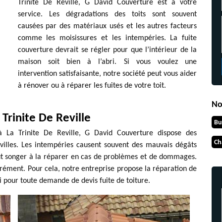
Trinite De Reville, G David Couverture est à votre
service. Les dégradations des toits sont souvent
causées par des matériaux usés et les autres facteurs
comme les moisissures et les intempéries. La fuite
couverture devrait se régler pour que l’intérieur de la
maison soit bien à l’abri. Si vous voulez une
intervention satisfaisante, notre société peut vous aider
à rénover ou à réparer les fuites de votre toit.
No
 Trinite De Reville
Bu
à La Trinite De Reville, G David Couverture dispose des
Ch
 villes. Les intempéries causent souvent des mauvais dégâts
 faut songer à la réparer en cas de problèmes et de dommages.
grément. Pour cela, notre entreprise propose la réparation de
si pour toute demande de devis fuite de toiture.