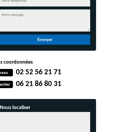
s coordonnées
02 52 56 21 71
reau
06 21 86 80 31
antier
Nous localiser